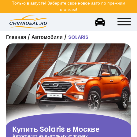
Только в
августе
! Заберите свое новое авто по прежним
ставкам!
Главная
Автомобили
SOLARIS
Купить
Solaris
в Москве
Автокредит на выгодных условиях