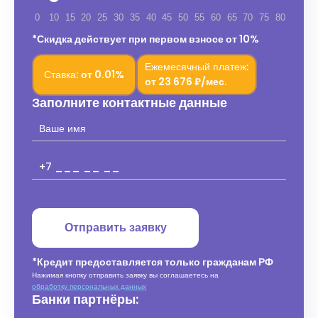
0
10
15
20
25
30
35
40
45
50
55
60
65
70
75
80
*Скидка действует при первом взносе от 10%
Ежемесячный платеж:
Ставка:
от
0.01%
от
23 676 ₽/мес.
Заполните контактные данные
Отправить заявку
*Кредит предоставляется только гражданам РФ
Нажимая кнопку отправить заявку вы соглашаетесь на
обработку персональных данных
Банки партнёры: