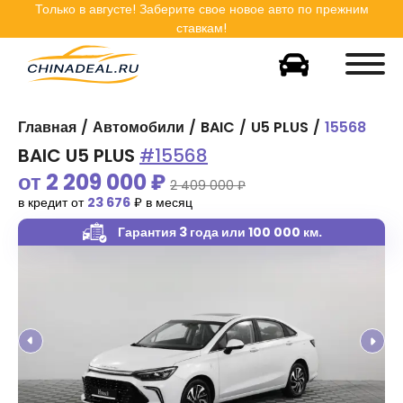
Только в
августе
! Заберите свое новое авто по прежним
ставкам!
Главная
Автомобили
BAIC
U5 PLUS
15568
BAIC U5 PLUS
#15568
от
2 209 000
₽
2 409 000 ₽
в кредит от
23 676
₽ в месяц
Гарантия 3 года
или 100 000 км.