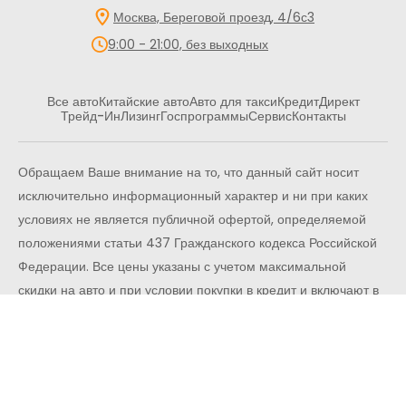
Москва, Береговой проезд, 4/6с3
9:00 - 21:00, без выходных
Все авто
Китайские авто
Авто для такси
Кредит
Директ
Трейд-Ин
Лизинг
Госпрограммы
Сервис
Контакты
Обращаем Ваше внимание на то, что данный сайт носит
исключительно информационный характер и ни при каких
условиях не является публичной офертой, определяемой
положениями статьи 437 Гражданского кодекса Российской
Федерации. Все цены указаны с учетом максимальной
скидки на авто и при условии покупки в кредит и включают в
себя обязательные страховые продукты, которые
согласовываются и оплачиваются отдельно.
ООО «ПРЕМИУМ РЕКЛАМА» ИНН: 5263108187 КПП:
775101001 ОГРН: 1145263004501 Адрес: 108842, г. Москва,