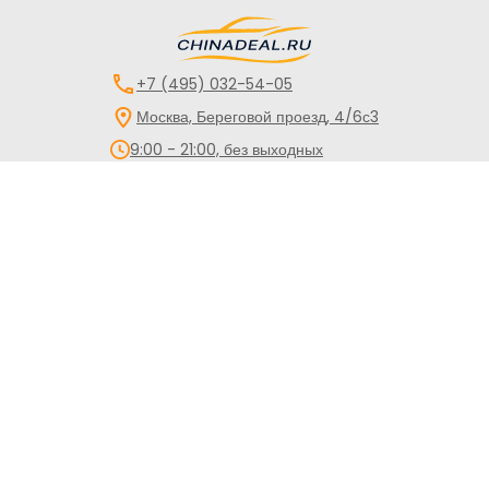
+7 (495) 032-54-05
Москва, Береговой проезд, 4/6с3
9:00 - 21:00, без выходных
Все авто
Китайские авто
Авто для такси
Кредит
Директ
Трейд-Ин
Лизинг
Госпрограммы
Сервис
Контакты
Обращаем Ваше внимание на то, что данный сайт носит
исключительно информационный характер и ни при каких
условиях не является публичной офертой, определяемой
положениями статьи 437 Гражданского кодекса Российской
Федерации. Все цены указаны с учетом максимальной
скидки на авто и при условии покупки в кредит и включают в
себя обязательные страховые продукты, которые