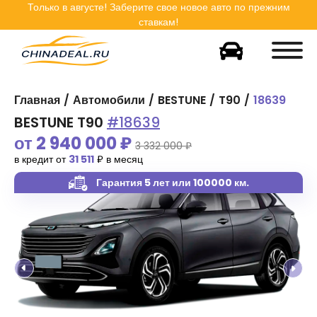
Только в
августе
! Заберите свое новое авто по прежним
ставкам!
Главная
Автомобили
BESTUNE
T90
18639
BESTUNE T90
#18639
от
2 940 000
₽
3 332 000 ₽
в кредит от
31 511
₽ в месяц
Гарантия 5 лет
или 100000 км.