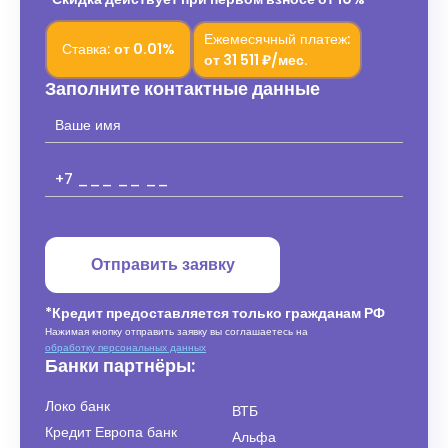
Ежемесячный платеж:
Ставка:
от
0.01%
от
31 511 ₽/мес.
Заполните контактные данные
Отправить заявку
*Кредит предоставляется только гражданам РФ
Нажимая кнопку отправить заявку вы соглашаетесь на
обработку персональных данных
Банки партнёры:
Локо банк
ВТБ
Кредит Европа банк
Альфа