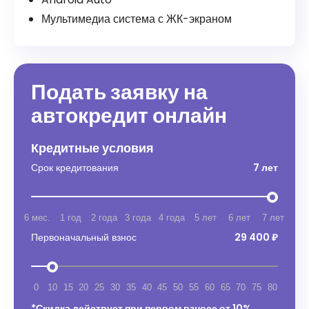
Мультимедиа система с ЖК-экраном
Подать заявку на
автокредит онлайн
Кредитные условия
Срок кредитования
7 лет
6 мес.
1 год
2 года
3 года
4 года
5 лет
6 лет
7 лет
Первоначальный взнос
29 400 ₽
0
10
15
20
25
30
35
40
45
50
55
60
65
70
75
80
*Скидка действует при первом взносе от 10%