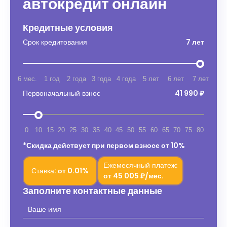
автокредит онлайн
Кредитные условия
Срок кредитования
7 лет
6 мес.
1 год
2 года
3 года
4 года
5 лет
6 лет
7 лет
Первоначальный взнос
41 990 ₽
0
10
15
20
25
30
35
40
45
50
55
60
65
70
75
80
*Скидка действует при первом взносе от 10%
Ежемесячный платеж:
Ставка:
от
0.01%
от
45 005 ₽/мес.
Заполните контактные данные