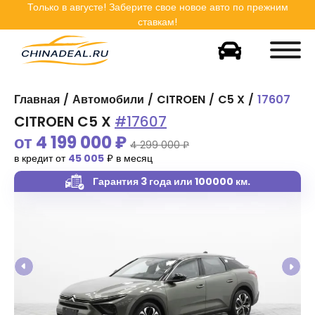
Только в
августе
! Заберите свое новое авто по прежним
ставкам!
Главная
Автомобили
CITROEN
C5 X
17607
CITROEN C5 X
#17607
от
4 199 000
₽
4 299 000 ₽
в кредит от
45 005
₽ в месяц
Гарантия 3 года
или 100000 км.