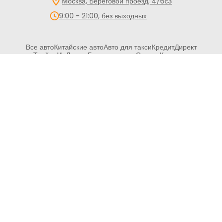
Москва, Береговой проезд, 4/6с3
9:00 - 21:00, без выходных
Все авто
Китайские авто
Авто для такси
Кредит
Директ
Трейд-Ин
Лизинг
Госпрограммы
Сервис
Контакты
Обращаем Ваше внимание на то, что данный сайт носит
исключительно информационный характер и ни при каких
условиях не является публичной офертой, определяемой
положениями статьи 437 Гражданского кодекса Российской
Федерации. Все цены указаны с учетом максимальной
скидки на авто и при условии покупки в кредит и включают в
себя обязательные страховые продукты, которые
согласовываются и оплачиваются отдельно.
ООО «ПРЕМИУМ РЕКЛАМА» ИНН: 5263108187 КПП:
775101001 ОГРН: 1145263004501 Адрес: 108842, г. Москва,
вн.тер.г. Городской Округ Троицк, г Троицк, ул Нагорная, д. 8,