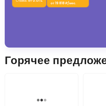
Ставка:
от
0.01%
от
19 818 ₽/мес.
Горячее предлож