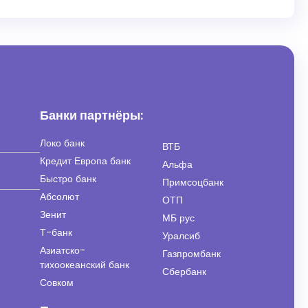
Банки партнёры:
Локо банк
ВТБ
Кредит Европа банк
Альфа
Быстро банк
Примсоцбанк
Абсолют
ОТП
Зенит
МБ рус
Т-банк
Уралсиб
Азиатско-
Газпромбанк
тихоокеанский банк
Сбербанк
Совком