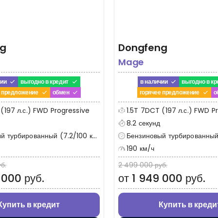
ng
Dongfeng
Mage
чии
выгодно в кредит
в наличии
выгодно в кр
е предложение
обмен
горячее предложение
о
(197 л.с.) FWD Progressive
1.5T 7DCT (197 л.с.) FWD P
8.2 секунд
 турбированный (7.2/100 км)
Бензиновый турбированный (
190 км/ч
б.
2 499 000 руб.
 000 руб.
от 1 949 000 руб.
Купить в кредит
Купить в креди