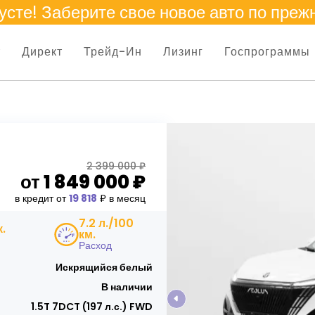
усте
! Заберите свое новое авто по преж
т
Директ
Трейд-Ин
Лизинг
Госпрограммы
2 399 000 ₽
от
1 849 000
₽
в кредит от
19 818
₽ в месяц
7.2 л./100
к.
км.
Расход
Искрящийся белый
В наличии
1.5T 7DCT (197 л.с.) FWD