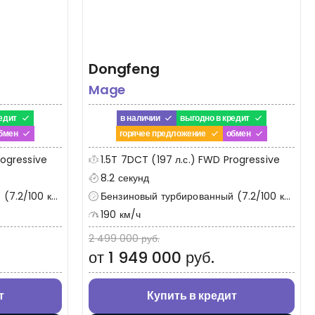
Dongfeng
Mage
едит
в наличии
выгодно в кредит
бмен
горячее предложение
обмен
rogressive
1.5T 7DCT (197 л.с.) FWD Progressive
8.2 секунд
7.2/100 км)
Бензиновый турбированный (7.2/100 км)
190 км/ч
2 499 000 руб.
от 1 949 000 руб.
т
Купить в кредит