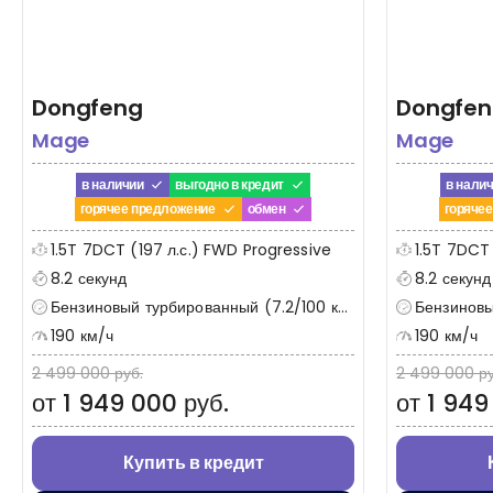
Dongfeng
Dongfe
Mage
Mage
в наличии
выгодно в кредит
в нали
горячее предложение
обмен
горяче
1.5T 7DCT (197 л.с.) FWD Progressive
1.5T 7DCT 
8.2 секунд
8.2 секунд
Бензиновый турбированный (7.2/100 км)
Бензиновый
190 км/ч
190 км/ч
2 499 000 руб.
2 499 000 ру
от 1 949 000 руб.
от 1 949
Купить в кредит