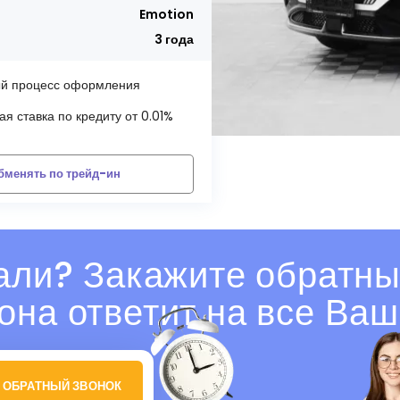
Emotion
3 года
й процесс оформления
я ставка по кредиту от 0.01%
бменять по трейд-ин
али? Закажите обратны
она ответит на все Ваш
 ОБРАТНЫЙ ЗВОНОК