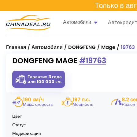
Только в
авг
Автомобили
Автокреди
Главная
Автомобили
DONGFENG
Mage
19763
DONGFENG MAGE #19763
Гарантия 3 года
или 100 000 км.
190 км/ч
197 л.с.
8.2 се
Макс. скорость
Мощность
Разгон
Цвет
Статус
Модификация