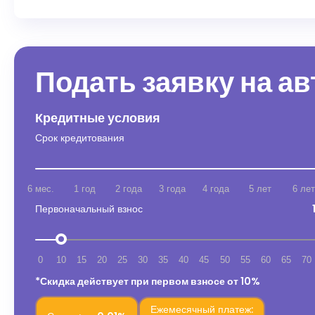
Подать заявку на а
Кредитные условия
Срок кредитования
6 мес.
1 год
2 года
3 года
4 года
5 лет
6 лет
Первоначальный взнос
0
10
15
20
25
30
35
40
45
50
55
60
65
70
*Скидка действует при первом взносе от 10%
Ежемесячный платеж: