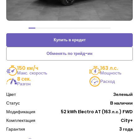
Купить в кредит
Обменять по трейд-ин
150 км/ч
163 л.с.
Макс. скорость
Мощность
8 сек.
Расход
Разгон
Цвет
Зеленый
Статус
В наличии
Модификация
52 kWh Electro AT (163 л.с.) FWD
Комплектация
City+
Гарантия
3 года