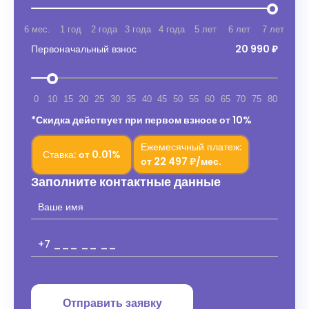
6 мес.
1 год
2 года
3 года
4 года
5 лет
6 лет
7 лет
Первоначальный взнос
20 990 ₽
0
10
15
20
25
30
35
40
45
50
55
60
65
70
75
80
*Скидка действует при первом взносе от 10%
Ежемесячный платеж:
Ставка:
от
0.01%
от
22 497 ₽/мес.
Заполните контактные данные
Отправить заявку