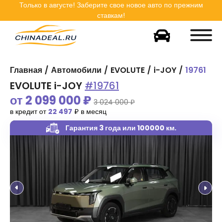
Только в
августе
! Заберите свое новое авто по прежним
ставкам!
Главная
Автомобили
EVOLUTE
i-JOY
19761
EVOLUTE i-JOY
#19761
от
2 099 000
₽
3 024 000 ₽
в кредит от
22 497
₽ в месяц
Гарантия 3 года
или 100000 км.