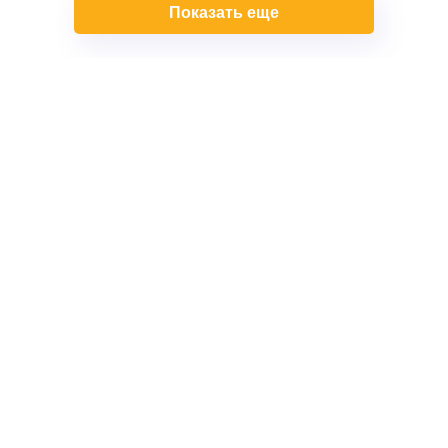
Показать еще
+7 (495) 032-54-05
Москва, Береговой проезд, 4/6с3
9:00 - 21:00, без выходных
Все авто
Китайские авто
Авто для такси
Кредит
Директ
Трейд-Ин
Лизинг
Госпрограммы
Сервис
Контакты
Обращаем Ваше внимание на то, что данный сайт носит
исключительно информационный характер и ни при каких
условиях не является публичной офертой, определяемой
положениями статьи 437 Гражданского кодекса Российской