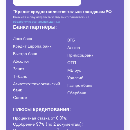
*Кредит предоставляется только гражданам РФ
Нажимая кнопку отправить заявку вы соглашаетесь на
обработку персональных данных
Банки партнёры:
Локо банк
ВТБ
Кредит Европа банк
Альфа
Быстро банк
Примсоцбанк
Абсолют
ОТП
Зенит
МБ рус
Т-банк
Уралсиб
Азиатско-тихоокеанский
Газпромбанк
банк
Сбербанк
Совком
Плюсы кредитования:
Процентная ставка от
0.01%
;
Одобрение 97% (по 2 документам);