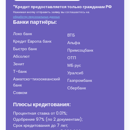
*Кредит предоставляется только гражданам РФ
Нажимая кнопку отправить заявку вы соглашаетесь на
обработку персональных данных
Банки партнёры:
Локо банк
ВТБ
Кредит Европа банк
Альфа
Быстро банк
Примсоцбанк
Абсолют
ОТП
Зенит
МБ рус
Т-банк
Уралсиб
Азиатско-тихоокеанский
Газпромбанк
банк
Сбербанк
Совком
Плюсы кредитования:
Процентная ставка от
0.01%
;
Одобрение 97% (по 2 документам);
Срок кредитования до 7 лет;