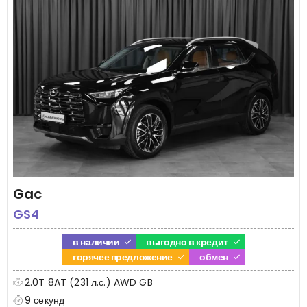
Gac
GS4
в наличии
выгодно в кредит
горячее предложение
обмен
2.0T 8AT (231 л.с.) AWD GB
9 секунд