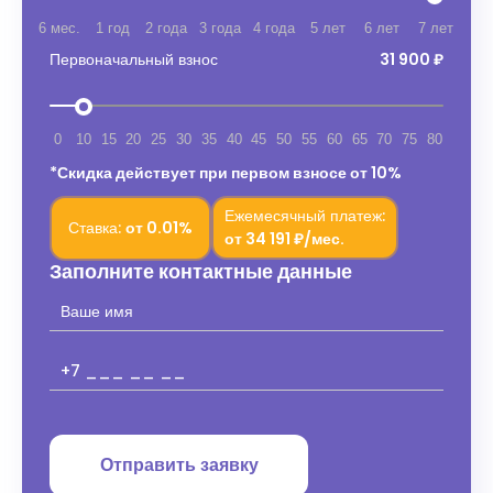
6 мес.
1 год
2 года
3 года
4 года
5 лет
6 лет
7 лет
Первоначальный взнос
31 900 ₽
0
10
15
20
25
30
35
40
45
50
55
60
65
70
75
80
*Скидка действует при первом взносе от 10%
Ежемесячный платеж:
Ставка:
от
0.01%
от
34 191 ₽/мес.
Заполните контактные данные
Отправить заявку