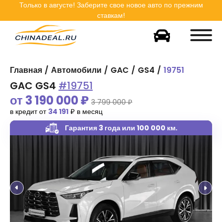
Только в
августе
! Заберите свое новое авто по прежним
ставкам!
Главная
Автомобили
GAC
GS4
19751
GAC GS4
#19751
от
3 190 000
₽
3 799 000 ₽
в кредит от
34 191
₽ в месяц
Гарантия 3 года
или 100 000 км.