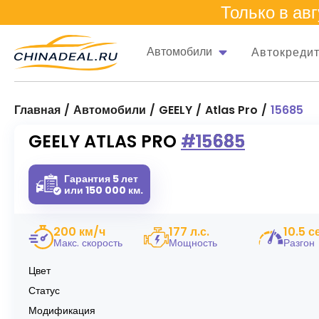
Только в
авг
Автомобили
Автокреди
Главная
Автомобили
GEELY
Atlas Pro
15685
GEELY ATLAS PRO #15685
Гарантия 5 лет
или 150 000 км.
200 км/ч
177 л.с.
10.5 с
Макс. скорость
Мощность
Разгон
Цвет
Статус
Модификация