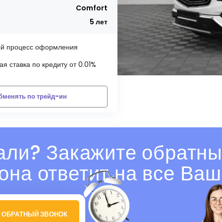
Comfort
5 лет
й процесс оформления
я ставка по кредиту от 0.01%
бменять по трейд-ин
али? Закажите обратны
она ответит на все Ваш
 ОБРАТНЫЙ ЗВОНОК