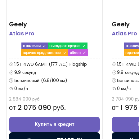
Geely
Geely
Atlas Pro
Atlas Pro
в наличии
выгодно в кредит
в нали
горячее предложение
обмен
горяче
1.5T 4WD 6AMT (177 л.с.) Flagship
1.5T 4WD 
9.9 секунд
9.9 секунд
Бензиновый (6.8/100 км)
Бензиновы
0 км/ч
0 км/ч
2 884 090 руб.
2 784 090 ру
от 2 075 090 руб.
от 1 975
Купить в кредит