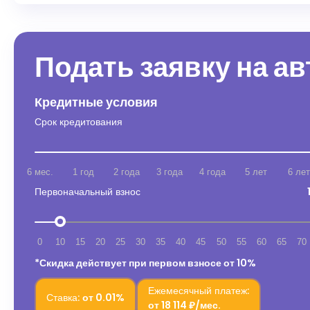
Подать заявку на а
Кредитные условия
Срок кредитования
6 мес.
1 год
2 года
3 года
4 года
5 лет
6 лет
Первоначальный взнос
0
10
15
20
25
30
35
40
45
50
55
60
65
70
*Скидка действует при первом взносе от 10%
Ежемесячный платеж:
Ставка:
от
0.01%
от
18 114 ₽/мес.