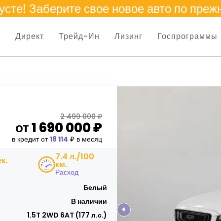
усте
! Заберите свое новое авто по преж
т
Директ
Трейд-Ин
Лизинг
Госпрограммы
2 499 000 ₽
от
1 690 000
₽
в кредит от
18 114
₽ в месяц
7.4 л./100
ек.
км.
Расход
Белый
В наличии
1.5T 2WD 6AT (177 л.с.)