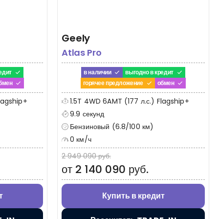
Geely
Atlas Pro
едит
в наличии
выгодно в кредит
бмен
горячее предложение
обмен
lagship+
1.5T 4WD 6AMT (177 л.с.) Flagship+
9.9 секунд
Бензиновый (6.8/100 км)
0 км/ч
2 949 090 руб.
от 2 140 090 руб.
т
Купить в кредит