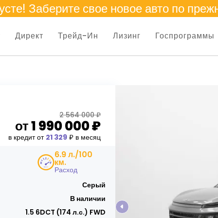
усте
! Заберите свое новое авто по преж
т
Директ
Трейд-Ин
Лизинг
Госпрограммы
2 564 000 ₽
от
1 990 000
₽
в кредит от
21 329
₽ в месяц
6.9 л./100
км.
Расход
Серый
В наличии
1.5 6DCT (174 л.с.) FWD