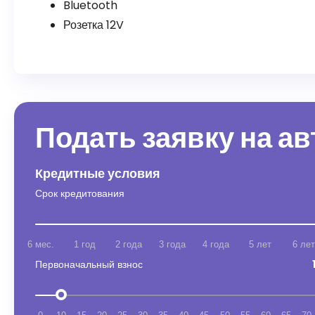
Bluetooth
Розетка 12V
Подать заявку на а
Кредитные условия
Срок кредитования
6 мес.
1 год
2 года
3 года
4 года
5 лет
6 лет
Первоначальный взнос