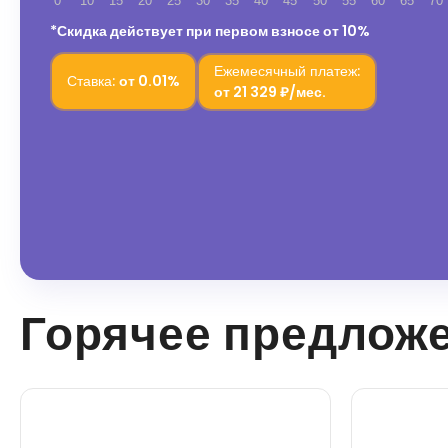
0
10
15
20
25
30
35
40
45
50
55
60
65
70
*Скидка действует при первом взносе от 10%
Ежемесячный платеж:
Ставка:
от
0.01%
от
21 329 ₽/мес.
Горячее предлож