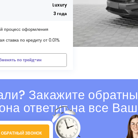
Luxury
3 года
й процесс оформления
я ставка по кредиту от 0.01%
бменять по трейд-ин
али? Закажите обратны
она ответит на все Ваш
 ОБРАТНЫЙ ЗВОНОК