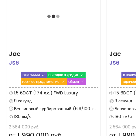
Jac
Jac
JS6
JS6
в наличии
выгодно в кредит
в нали
горячее предложение
обмен
горяче
1.5 6DCT (174 л.с.) FWD Luxury
1.5 6DCT (
9 секунд
9 секунд
Бензиновый турбированный (6.9/100 км)
Бензиновый
180 км/ч
180 км/ч
2 564 000 руб.
2 564 000 ру
от 1 990 000 руб.
от 1 990