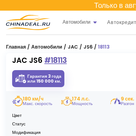
Только в
авг
Автомобили
Автокреди
Главная
Автомобили
JAC
JS6
18113
JAC JS6 #18113
Гарантия 3 года
или 150 000 км.
180 км/ч
174 л.с.
9 сек.
Макс. скорость
Мощность
Разгон
Цвет
Статус
Модификация