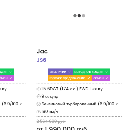
Jac
JS6
едит
в наличии
выгодно в кредит
бмен
горячее предложение
обмен
xury
1.5 6DCT (174 л.с.) FWD Luxury
9 секунд
6.9/100 км)
Бензиновый турбированный (6.9/100 км)
180 км/ч
2 564 000 руб.
от 1 990 000 руб.