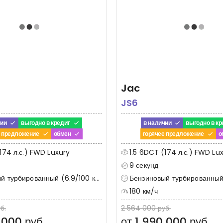
Jac
JS6
чии
выгодно в кредит
в наличии
выгодно в кр
е предложение
обмен
горячее предложение
о
174 л.с.) FWD Luxury
1.5 6DCT (174 л.с.) FWD Lu
9 секунд
 турбированный (6.9/100 км)
Бензиновый турбированный (
180 км/ч
б.
2 564 000 руб.
 000 руб.
от 1 990 000 руб.