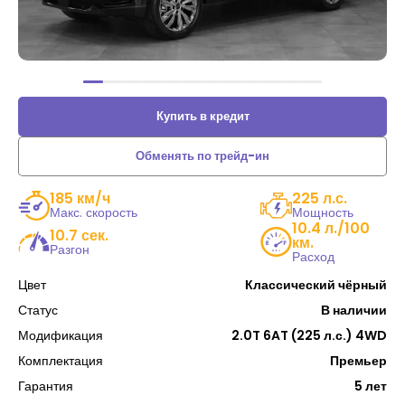
Купить в кредит
Обменять по трейд-ин
185 км/ч
225 л.с.
Макс. скорость
Мощность
10.4 л./100
10.7 сек.
км.
Разгон
Расход
Цвет
Классический чёрный
Статус
В наличии
Модификация
2.0T 6AT (225 л.с.) 4WD
Комплектация
Премьер
Гарантия
5 лет