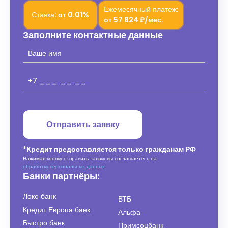
Ежемесячный платеж:
Ставка:
от
0.01%
от
57 824 ₽/мес.
Заполните контактные данные
Отправить заявку
*Кредит предоставляется только гражданам РФ
Нажимая кнопку отправить заявку вы соглашаетесь на
обработку персональных данных
Банки партнёры:
Локо банк
ВТБ
Кредит Европа банк
Альфа
Быстро банк
Примсоцбанк