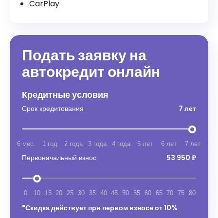
CarPlay
Подать заявку на
автокредит онлайн
Кредитные условия
Срок кредитования
7 лет
6 мес.
1 год
2 года
3 года
4 года
5 лет
6 лет
7 лет
Первоначальный взнос
53 950 ₽
0
10
15
20
25
30
35
40
45
50
55
60
65
70
75
80
*Скидка действует при первом взносе от 10%