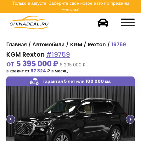
Только в
августе
! Заберите свое новое авто по прежним
ставкам!
Главная
Автомобили
KGM
Rexton
19759
KGM Rexton
#19759
от
5 395 000
₽
6 295 000 ₽
в кредит от
57 824
₽ в месяц
Гарантия 5 лет
или 100 000 км.