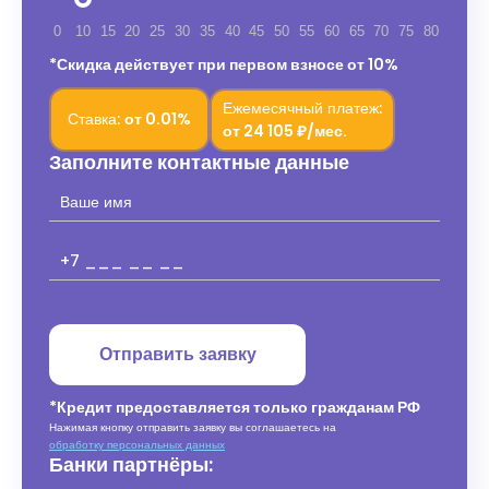
0
10
15
20
25
30
35
40
45
50
55
60
65
70
75
80
*Скидка действует при первом взносе от 10%
Ежемесячный платеж:
Ставка:
от
0.01%
от
24 105 ₽/мес.
Заполните контактные данные
Отправить заявку
*Кредит предоставляется только гражданам РФ
Нажимая кнопку отправить заявку вы соглашаетесь на
обработку персональных данных
Банки партнёры: