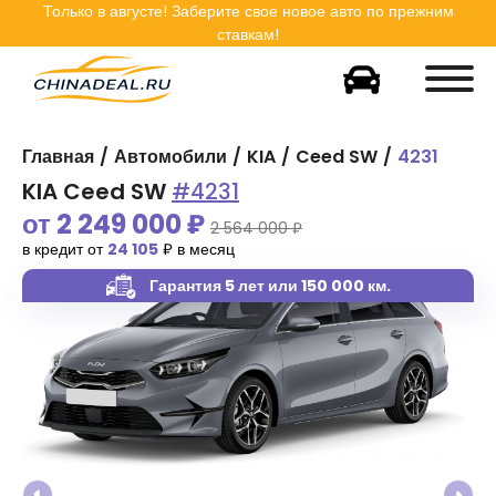
Только в
августе
! Заберите свое новое авто по прежним
ставкам!
Главная
Автомобили
KIA
Ceed SW
4231
KIA Ceed SW
#4231
от
2 249 000
₽
2 564 000 ₽
в кредит от
24 105
₽ в месяц
Гарантия 5 лет
или 150 000 км.