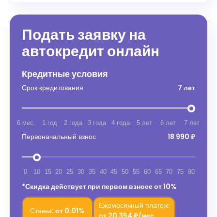
Подать заявку на
автокредит онлайн
Кредитные условия
Срок кредитования
7 лет
6 мес.
1 год
2 года
3 года
4 года
5 лет
6 лет
7 лет
Первоначальный взнос
18 990 ₽
0
10
15
20
25
30
35
40
45
50
55
60
65
70
75
80
*Скидка действует при первом взносе от 10%
Ежемесячный платеж:
Ставка:
от
0.01%
от
20 354 ₽/мес.