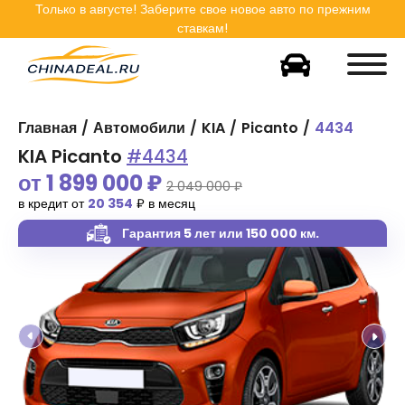
Только в
августе
! Заберите свое новое авто по прежним
ставкам!
Главная
Автомобили
KIA
Picanto
4434
KIA Picanto
#4434
от
1 899 000
₽
2 049 000 ₽
в кредит от
20 354
₽ в месяц
Гарантия 5 лет
или 150 000 км.