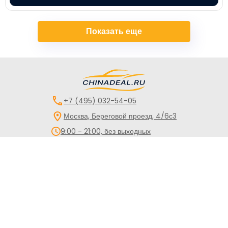
Показать еще
+7 (495) 032-54-05
Москва, Береговой проезд, 4/6с3
9:00 - 21:00, без выходных
Все авто
Китайские авто
Авто для такси
Кредит
Директ
Трейд-Ин
Лизинг
Госпрограммы
Сервис
Контакты
Обращаем Ваше внимание на то, что данный сайт носит
исключительно информационный характер и ни при каких