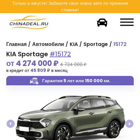
Только в
августе
! Заберите свое новое авто по прежним
ставкам!
Главная
Автомобили
KIA
Sportage
15172
KIA Sportage
#15172
от
4 274 000
₽
4 724 000 ₽
в кредит от
45 809
₽ в месяц
Гарантия 5 лет
или 150 000 км.