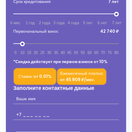
Срок кредитования
7 лет
6 мес.
1 год
2 года
3 года
4 года
5 лет
6 лет
7 лет
Первоначальный взнос
42 740 ₽
0
10
15
20
25
30
35
40
45
50
55
60
65
70
75
80
*Скидка действует при первом взносе от 10%
Ежемесячный платеж:
Ставка:
от
0.01%
от
45 809 ₽/мес.
Заполните контактные данные