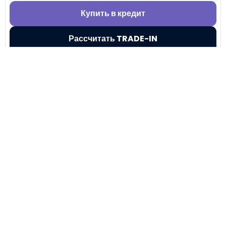
Купить в кредит
Рассчитать TRADE-IN
Показать еще
+7 (495) 032-54-05
Москва, Береговой проезд, 4/6с3
9:00 - 21:00, без выходных
Все авто
Китайские авто
Авто для такси
Кредит
Директ
Трейд-Ин
Лизинг
Госпрограммы
Сервис
Контакты