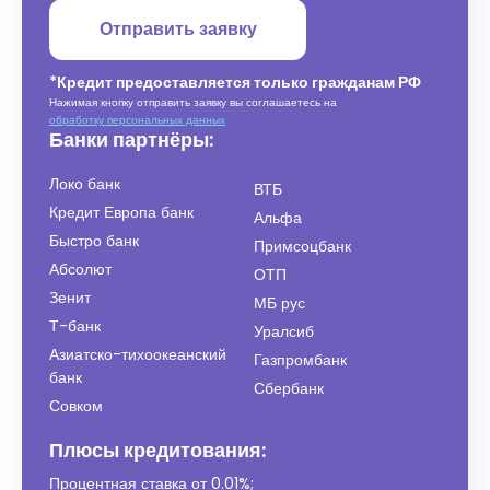
Отправить заявку
*Кредит предоставляется только гражданам РФ
Нажимая кнопку отправить заявку вы соглашаетесь на
обработку персональных данных
Банки партнёры:
Локо банк
ВТБ
Кредит Европа банк
Альфа
Быстро банк
Примсоцбанк
Абсолют
ОТП
Зенит
МБ рус
Т-банк
Уралсиб
Азиатско-тихоокеанский
Газпромбанк
банк
Сбербанк
Совком
Плюсы кредитования:
Процентная ставка от
0.01%
;