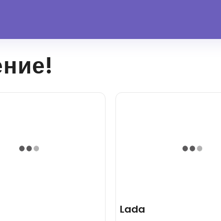
ение!
Lada