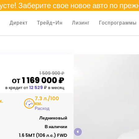
усте
! Заберите свое новое авто по преж
т
Директ
Трейд-Ин
Лизинг
Госпрограммы
1 509 900 ₽
от
1 169 000
₽
в кредит от
12 529
₽ в месяц
7.3 л./100
к.
км.
Расход
Ледниковый
В наличии
1.6 5MT (106 л.с.) FWD