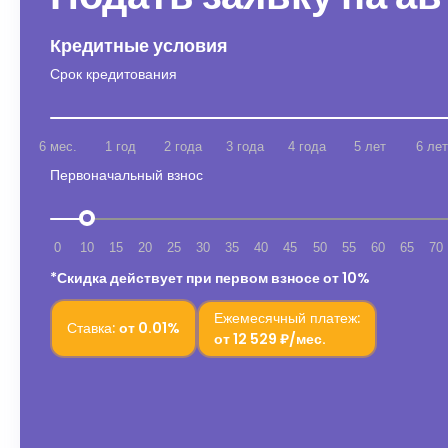
Кредитные условия
Срок кредитования
6 мес.
1 год
2 года
3 года
4 года
5 лет
6 лет
Первоначальный взнос
0
10
15
20
25
30
35
40
45
50
55
60
65
70
*Скидка действует при первом взносе от 10%
Ежемесячный платеж:
Ставка:
от
0.01%
от
12 529 ₽/мес.