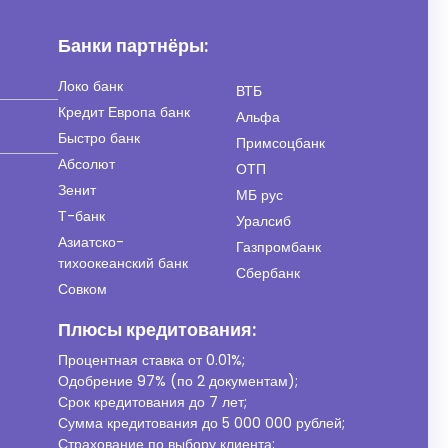
Банки партнёры:
Локо банк
ВТБ
Кредит Европа банк
Альфа
Быстро банк
Примсоцбанк
Абсолют
ОТП
Зенит
МБ рус
Т-банк
Уралсиб
Азиатско-
Газпромбанк
тихоокеанский банк
Сбербанк
Совком
Плюсы кредитования:
Процентная ставка от
0.01%
;
Одобрение 97% (по 2 документам);
Срок кредитования до 7 лет;
Сумма кредитования до 5 000 000 рублей;
Страхование по выбору клиента;