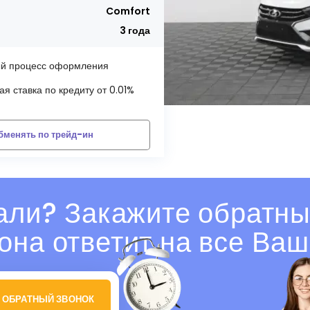
Comfort
3 года
й процесс оформления
я ставка по кредиту от 0.01%
бменять по трейд-ин
али? Закажите обратны
она ответит на все Ваш
 ОБРАТНЫЙ ЗВОНОК