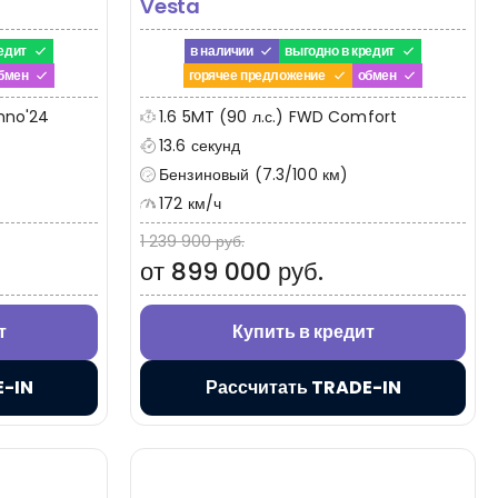
Vesta
едит
в наличии
выгодно в кредит
бмен
горячее предложение
обмен
chno'24
1.6 5MT (90 л.с.) FWD Comfort
13.6 секунд
Бензиновый (7.3/100 км)
172 км/ч
1 239 900 руб.
от 899 000 руб.
т
Купить в кредит
E-IN
Рассчитать TRADE-IN