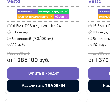
Vesta
Vesta
в наличии
выгодно в кредит
в нали
горячее предложение
обмен
горяче
1.6 5MT (106 л.с.) FWD Life'24
1.6 5MT (1
11.3 секунд
11.3 секунд
Бензиновый (7.3/100 км)
Бензиновы
182 км/ч
182 км/ч
1 626 000 руб.
1 720 000 ру
от 1 285 100 руб.
от 1 379
Купить в кредит
Рассчитать TRADE-IN
Рас