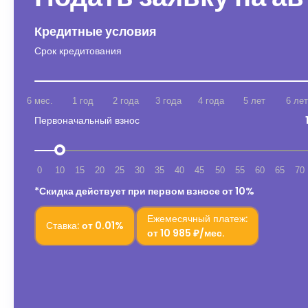
Кредитные условия
Срок кредитования
6 мес.
1 год
2 года
3 года
4 года
5 лет
6 лет
Первоначальный взнос
0
10
15
20
25
30
35
40
45
50
55
60
65
70
*Скидка действует при первом взносе от 10%
Ежемесячный платеж:
Ставка:
от
0.01%
от
10 985 ₽/мес.