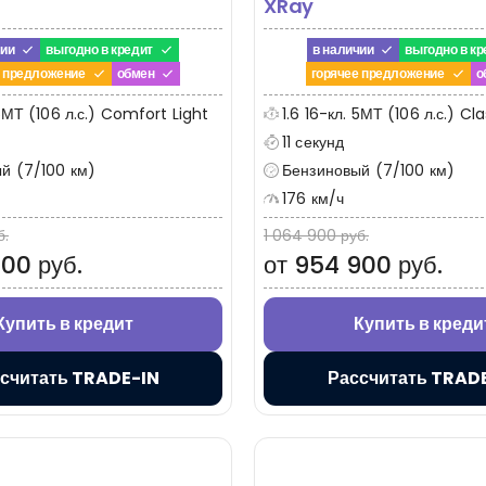
XRay
чии
выгодно в кредит
в наличии
выгодно в кр
е предложение
обмен
горячее предложение
о
 5МТ (106 л.с.) Comfort Light
1.6 16-кл. 5МТ (106 л.с.) Cla
11 секунд
й (7/100 км)
Бензиновый (7/100 км)
176 км/ч
б.
1 064 900 руб.
00 руб.
от 954 900 руб.
Купить в кредит
Купить в креди
считать TRADE-IN
Рассчитать TRAD