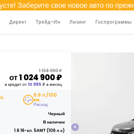
усте
! Заберите свое новое авто по преж
т
Директ
Трейд-Ин
Лизинг
Госпрограммы
1 134 900 ₽
от
1 024 900
₽
в кредит от
10 985
₽ в месяц
6.9 л./100
ек.
км.
Расход
Черный
В наличии
1.6 16-кл. 5АМТ (106 л.с)