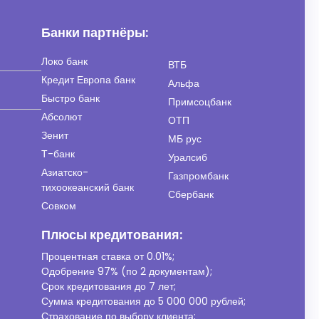
Банки партнёры:
Локо банк
ВТБ
Кредит Европа банк
Альфа
Быстро банк
Примсоцбанк
Абсолют
ОТП
Зенит
МБ рус
Т-банк
Уралсиб
Азиатско-
Газпромбанк
тихоокеанский банк
Сбербанк
Совком
Плюсы кредитования:
Процентная ставка от
0.01%
;
Одобрение 97% (по 2 документам);
Срок кредитования до 7 лет;
Сумма кредитования до 5 000 000 рублей;
Страхование по выбору клиента;