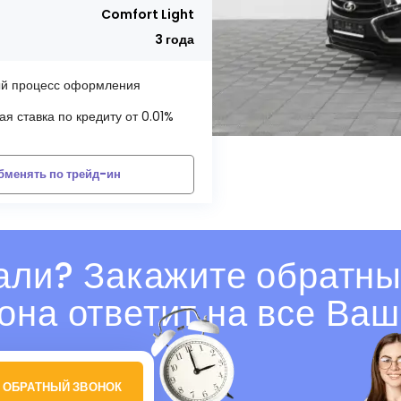
Comfort Light
3 года
й процесс оформления
я ставка по кредиту от 0.01%
бменять по трейд-ин
али? Закажите обратны
она ответит на все Ваш
 ОБРАТНЫЙ ЗВОНОК