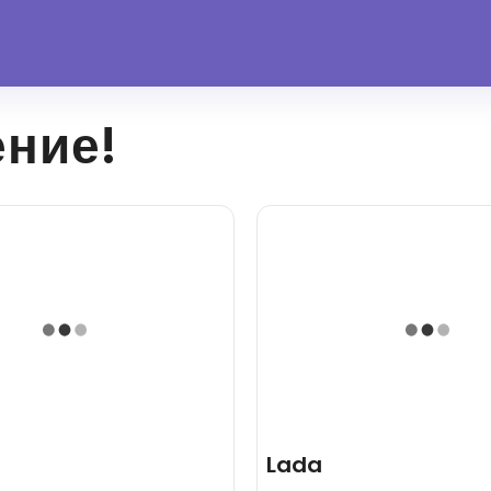
ение!
Lada