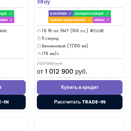
XRay
едит
в наличии
выгодно в кредит
бмен
горячее предложение
обмен
ssic
1.6 16-кл. 5МТ (106 л.с.) #CLUB
11 секунд
Бензиновый (7/100 км)
176 км/ч
1 122 900 руб.
от 1 012 900 руб.
т
Купить в кредит
E-IN
Рассчитать TRADE-IN