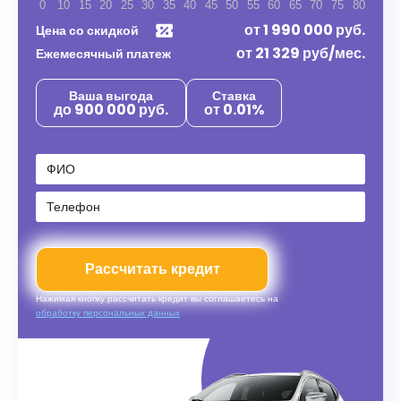
0
10
15
20
25
30
35
40
45
50
55
60
65
70
75
80
от
1 990 000
руб.
Цена со скидкой
от
21 329
руб/мес.
Ежемесячный платеж
Ваша выгода
Ставка
до 900 000 руб.
от 0.01%
Рассчитать кредит
Нажимая кнопку рассчитать кредит вы соглашаетесь на
обработку персональных данных