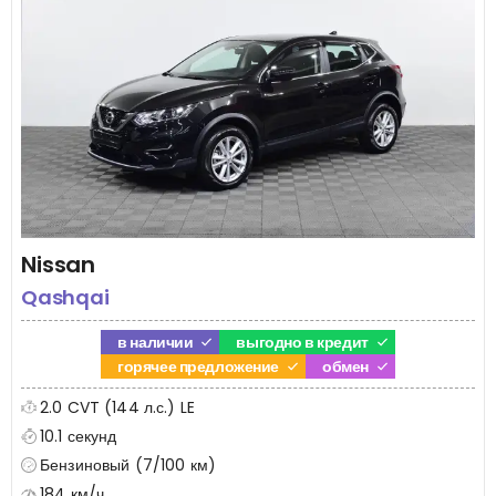
Nissan
Qashqai
в наличии
выгодно в кредит
горячее предложение
обмен
2.0 CVT (144 л.с.) LE
10.1 секунд
Бензиновый (7/100 км)
184 км/ч