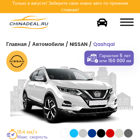
Только в
августе
! Заберите свое новое авто по прежним
ставкам!
Главная
Автомобили
NISSAN
Qashqai
Гарантия 5 лет
или 150 000 км
184 км/ч
Макс. скорость