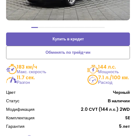
Купить в кредит
Обменять по трейд-ин
183 км/ч
144 л.с.
Макс. скорость
Мощность
11.7 сек.
7.1 л./100 км.
Разгон
Расход
Цвет
Черный
Статус
В наличии
Модификация
2.0 CVT (144 л.с.) 2WD
Комплектация
SE
Гарантия
5 лет