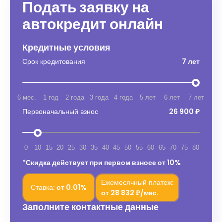
Подать заявку на
автокредит онлайн
Кредитные условия
Срок кредитования
7 лет
6 мес.
1 год
2 года
3 года
4 года
5 лет
6 лет
7 лет
Первоначальный взнос
26 900 ₽
0
10
15
20
25
30
35
40
45
50
55
60
65
70
75
80
*Скидка действует при первом взносе от 10%
Ежемесячный платеж:
Ставка:
от
0.01%
от
28 832 ₽/мес.
Заполните контактные данные