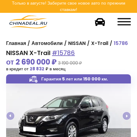
Только в
августе
! Заберите свое новое авто по прежним
ставкам!
Главная
Автомобили
NISSAN
X-Trail
15786
NISSAN X-Trail
#15786
от
2 690 000
₽
3 190 000 ₽
в кредит от
28 832
₽ в месяц
Гарантия 5 лет
или 150 000 км.