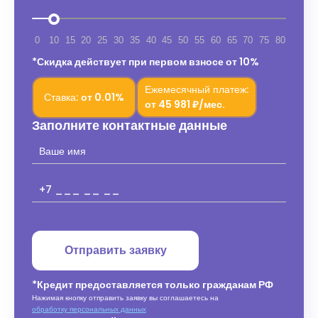
0
10
15
20
25
30
35
40
45
50
55
60
65
70
75
80
*Скидка действует при первом взносе от 10%
Ежемесячный платеж:
Ставка:
от
0.01%
от
45 981 ₽/мес.
Заполните контактные данные
Отправить заявку
*Кредит предоставляется только гражданам РФ
Нажимая кнопку отправить заявку вы соглашаетесь на
обработку персональных данных