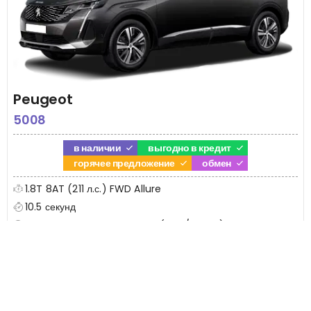
Peugeot
5008
в наличии
выгодно в кредит
горячее предложение
обмен
1.8T 8AT (211 л.с.) FWD Allure
10.5 секунд
Бензиновый турбированный (7.26/100 км)
220 км/ч
4 799 000 руб.
от 4 290 000 руб.