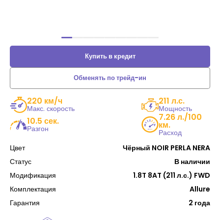
Купить в кредит
Обменять по трейд-ин
220 км/ч
211 л.с.
Макс. скорость
Мощность
7.26 л./100
10.5 сек.
км.
Разгон
Расход
Цвет
Чёрный NOIR PERLA NERA
Статус
В наличии
Модификация
1.8T 8AT (211 л.с.) FWD
Комплектация
Allure
Гарантия
2 года