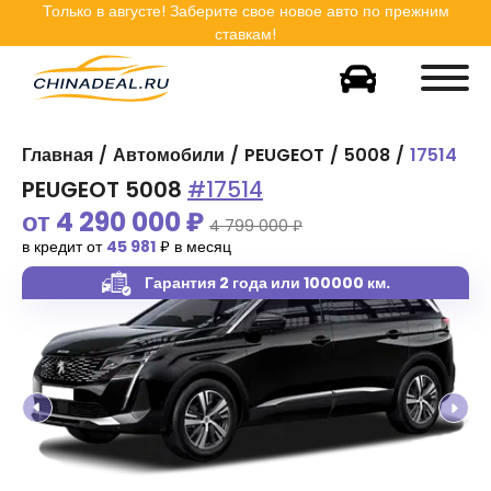
Только в
августе
! Заберите свое новое авто по прежним
ставкам!
Главная
Автомобили
PEUGEOT
5008
17514
PEUGEOT 5008
#17514
от
4 290 000
₽
4 799 000 ₽
в кредит от
45 981
₽ в месяц
Гарантия 2 года
или 100000 км.