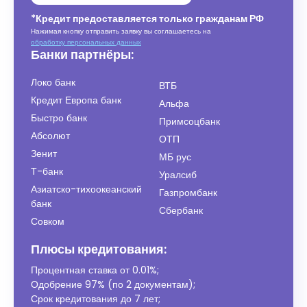
*Кредит предоставляется только гражданам РФ
Нажимая кнопку отправить заявку вы соглашаетесь на
обработку персональных данных
Банки партнёры:
Локо банк
ВТБ
Кредит Европа банк
Альфа
Быстро банк
Примсоцбанк
Абсолют
ОТП
Зенит
МБ рус
Т-банк
Уралсиб
Азиатско-тихоокеанский
Газпромбанк
банк
Сбербанк
Совком
Плюсы кредитования:
Процентная ставка от
0.01%
;
Одобрение 97% (по 2 документам);
Срок кредитования до 7 лет;