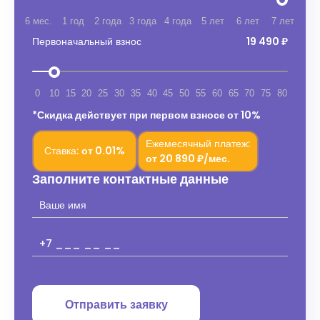
6 мес.
1 год
2 года
3 года
4 года
5 лет
6 лет
7 лет
Первоначальный взнос
19 490 ₽
0
10
15
20
25
30
35
40
45
50
55
60
65
70
75
80
*Скидка действует при первом взносе от 10%
Ежемесячный платеж:
Ставка:
от
0.01%
от
20 890 ₽/мес.
Заполните контактные данные
Отправить заявку