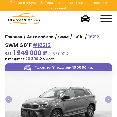
Только в
августе
! Заберите свое новое авто по прежним
ставкам!
Главная
Автомобили
SWM
G01F
18212
SWM G01F
#18212
от
1 949 000
₽
2 167 000 ₽
в кредит от
20 890
₽ в месяц
Гарантия 3 года
или 100000 км.