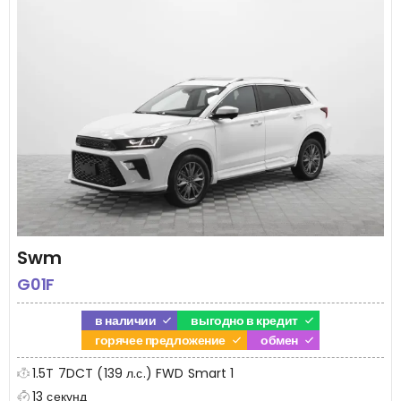
Swm
G01F
в наличии
выгодно в кредит
горячее предложение
обмен
1.5T 7DCT (139 л.с.) FWD Smart 1
13 секунд