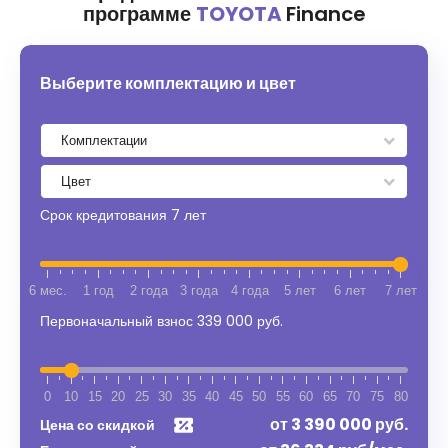
программе
TOYOTA
Finance
Выберите комплектацию и цвет
Срок кредитования
7 лет
6 мес.
1 год
2 года
3 года
4 года
5 лет
6 лет
7 лет
Первоначальный взнос
339 000 руб.
0
10
15
20
25
30
35
40
45
50
55
60
65
70
75
80
от
3 390 000
руб.
Цена со скидкой