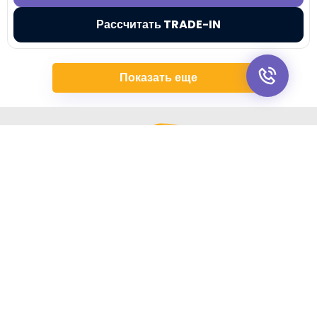
Рассчитать TRADE-IN
Показать еще
+7 (495) 032-54-05
Москва, Береговой проезд, 4/6с3
9:00 - 21:00, без выходных
Все авто
Китайские авто
Авто для такси
Кредит
Директ
Трейд-Ин
Лизинг
Госпрограммы
Сервис
Контакты
Обращаем Ваше внимание на то, что данный сайт носит