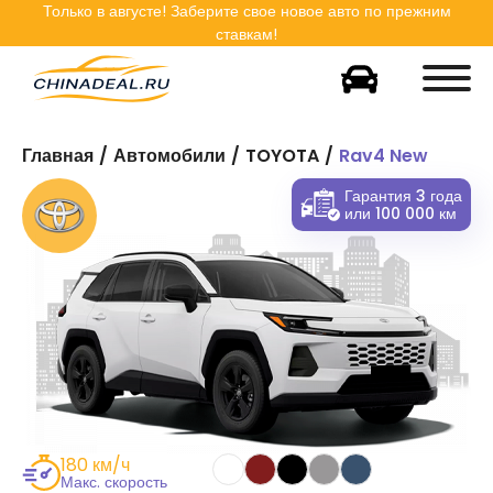
Только в
августе
! Заберите свое новое авто по прежним
ставкам!
Главная
Автомобили
TOYOTA
Rav4 New
Гарантия 3 года
или 100 000 км
180 км/ч
Макс. скорость