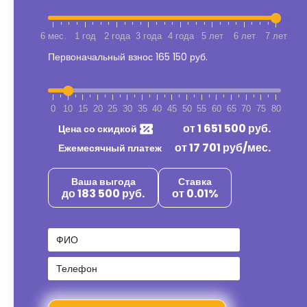
6 мес.
1 год
2 года
3 года
4 года
5 лет
6 лет
7 лет
Первоначальный взнос
165 150 руб.
0
10
15
20
25
30
35
40
45
50
55
60
65
70
75
80
от
1 651 500
руб.
Цена со скидкой
от
17 701
руб/мес.
Ежемесячный платеж
Ваша выгода
Ставка
до 183 500 руб.
от 0.01%