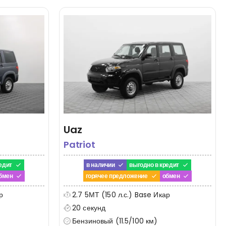
Uaz
Patriot
едит
в наличии
выгодно в кредит
бмен
горячее предложение
обмен
р
2.7 5МТ (150 л.с.) Base Икар
20 секунд
Бензиновый (11.5/100 км)