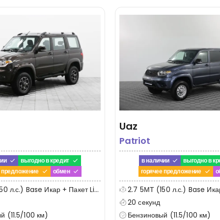
Uaz
Patriot
чии
выгодно в кредит
в наличии
выгодно в кр
е предложение
обмен
горячее предложение
о
0 л.с.) Base Икар + Пакет Limited
2.7 5МТ (150 л.с.) Base Ика
20 секунд
 (11.5/100 км)
Бензиновый (11.5/100 км)