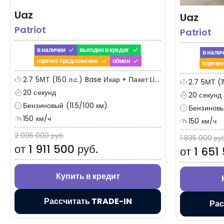
Uaz
Uaz
Patriot
Patriot
в наличии
выгодно в кредит
в нали
горячее предложение
обмен
горяче
2.7 5МТ (150 л.с.) Base Икар + Пакет Limited
2.7 5МТ (1
20 секунд
20 секунд
Бензиновый (11.5/100 км)
Бензиновый
150 км/ч
150 км/ч
2 095 000 руб.
1 835 000 руб
от 1 911 500 руб.
от 1 651
Купить в кредит
Рассчитать TRADE-IN
Рас