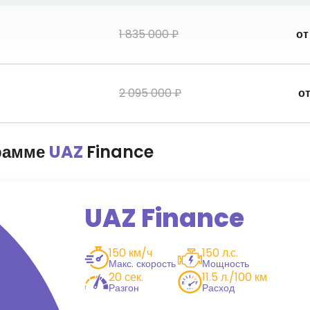
1 835 000 ₽
о
2 095 000 ₽
о
рамме
UAZ
Finance
UAZ Finance
150 км/ч
150 л.с.
Макс. скорость
Мощность
20 сек.
11.5 л./100 км
Разгон
Расход