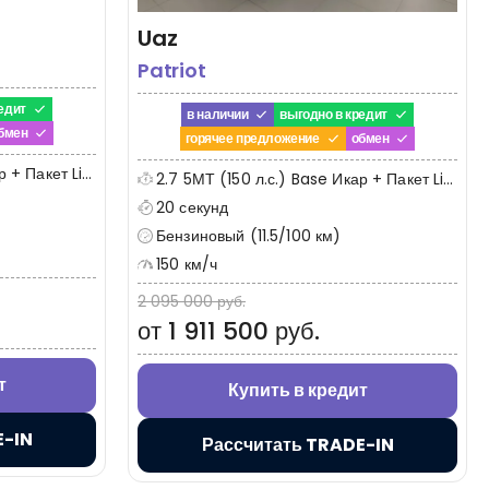
Uaz
Patriot
едит
в наличии
выгодно в кредит
бмен
горячее предложение
обмен
Пакет Limited
2.7 5МТ (150 л.с.) Base Икар + Пакет Limited
20 секунд
Бензиновый (11.5/100 км)
150 км/ч
2 095 000 руб.
от 1 911 500 руб.
т
Купить в кредит
E-IN
Рассчитать TRADE-IN