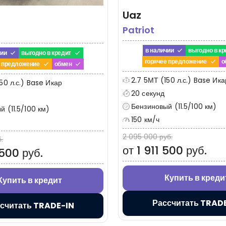
Uaz
Patriot
в наличии
выгодно в кр
чии
выгодно в кредит
горячее предложение
о
е предложение
обмен
2.7 5МТ (150 л.с.) Base Икар + 
50 л.с.) Base Икар
20 секунд
Бензиновый (11.5/100 км)
 (11.5/100 км)
150 км/ч
2 095 000 руб.
.
от 1 911 500 руб.
 500 руб.
Купить в креди
Купить в кредит
Рассчитать TRAD
считать TRADE-IN