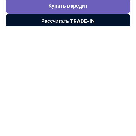
Купить в кредит
Рассчитать TRADE-IN
Показать еще
+7 (495) 032-54-05
Москва, Береговой проезд, 4/6с3
9:00 - 21:00, без выходных
Все авто
Китайские авто
Авто для такси
Кредит
Директ
Трейд-Ин
Лизинг
Госпрограммы
Сервис
Контакты