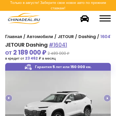
Только в
августе
! Заберите свое новое авто по прежним
ставкам!
Главная
Автомобили
JETOUR
Dashing
16041
JETOUR Dashing
#16041
от
2 189 000
₽
2 489 000 ₽
в кредит от
23 462
₽ в месяц
Гарантия 5 лет
или 150 000 км.