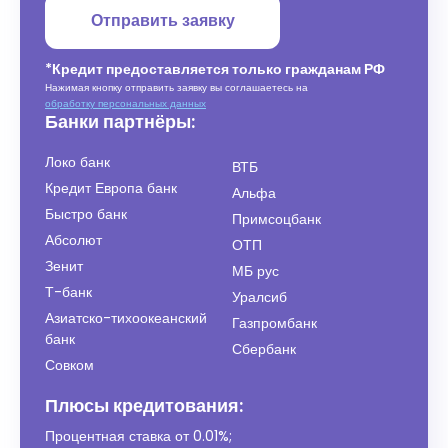
Отправить заявку
*Кредит предоставляется только гражданам РФ
Нажимая кнопку отправить заявку вы соглашаетесь на
обработку персональных данных
Банки партнёры:
Локо банк
ВТБ
Кредит Европа банк
Альфа
Быстро банк
Примсоцбанк
Абсолют
ОТП
Зенит
МБ рус
Т-банк
Уралсиб
Азиатско-тихоокеанский
Газпромбанк
банк
Сбербанк
Совком
Плюсы кредитования:
Процентная ставка от
0.01%
;