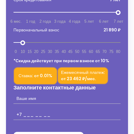
6 мес.
1 год
2 года
3 года
4 года
5 лет
6 лет
7 лет
Первоначальный взнос
21 890 ₽
0
10
15
20
25
30
35
40
45
50
55
60
65
70
75
80
*Скидка действует при первом взносе от 10%
Ежемесячный платеж:
Ставка:
от
0.01%
от
23 462 ₽/мес.
Заполните контактные данные