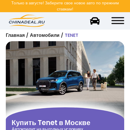
Только в
августе
! Заберите свое новое авто по прежним
ставкам!
Главная
Автомобили
TENET
Купить
Tenet
в Москве
Автокредит на выгодных условиях