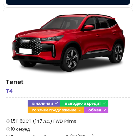
Tenet
T4
в наличии
выгодно в кредит
горячее предложение
обмен
1.5T 6DCT (147 л.с.) FWD Prime
10 секунд