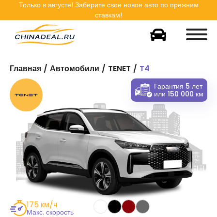
Только в
августе
! Заберите свое новое авто по прежним
ставкам!
Главная
Автомобили
TENET
T4
Гарантия 5 лет
или 150 000 км
175 км/ч
Макс. скорость