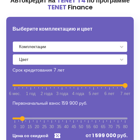
Автокредит на
TENET T4
по программе
TENET
Finance
Выберите комплектацию и цвет
Срок кредитования
7 лет
6 мес.
1 год
2 года
3 года
4 года
5 лет
6 лет
7 лет
Первоначальный взнос
159 900 руб.
0
10
15
20
25
30
35
40
45
50
55
60
65
70
75
80
от
1 599 000
руб.
Цена со скидкой