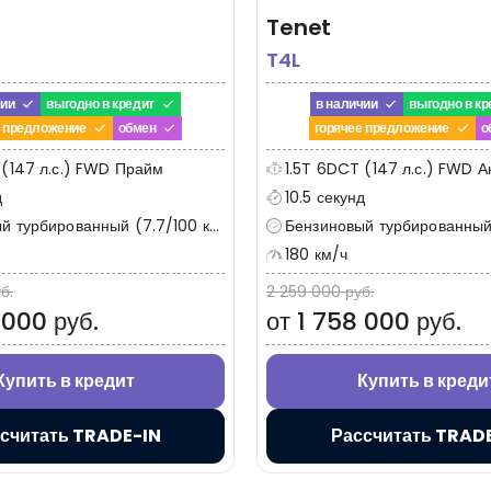
Tenet
T4L
чии
выгодно в кредит
в наличии
выгодно в кр
е предложение
обмен
горячее предложение
о
 (147 л.с.) FWD Прайм
1.5T 6DCT (147 л.с.) FWD А
д
10.5 секунд
 турбированный (7.7/100 км)
Бензиновый турбированный (
180 км/ч
б.
2 259 000 руб.
 000 руб.
от 1 758 000 руб.
Купить в кредит
Купить в креди
считать TRADE-IN
Рассчитать TRAD