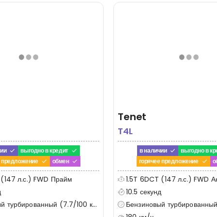
Tenet
T4L
чии
выгодно в кредит
в наличии
выгодно в кр
е предложение
обмен
горячее предложение
о
 (147 л.с.) FWD Прайм
1.5T 6DCT (147 л.с.) FWD А
д
10.5 секунд
 турбированный (7.7/100 км)
Бензиновый турбированный (