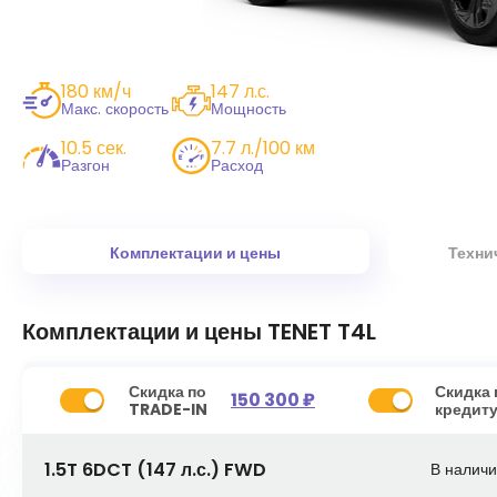
180 км/ч
147 л.с.
Макс. скорость
Мощность
10.5 сек.
7.7 л./100 км
Разгон
Расход
Комплектации и цены
Техни
Комплектации и цены
TENET T4L
Скидка по
Скидка 
150 300 ₽
TRADE-IN
кредит
1.5T 6DCT (147 л.с.) FWD
В налич