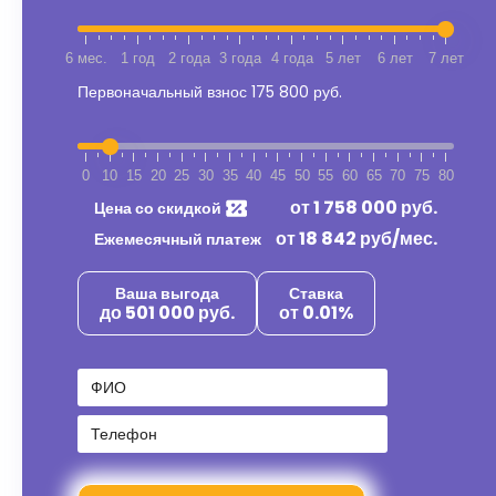
6 мес.
1 год
2 года
3 года
4 года
5 лет
6 лет
7 лет
Первоначальный взнос
175 800 руб.
0
10
15
20
25
30
35
40
45
50
55
60
65
70
75
80
от
1 758 000
руб.
Цена со скидкой
от
18 842
руб/мес.
Ежемесячный платеж
Ваша выгода
Ставка
до 501 000 руб.
от 0.01%