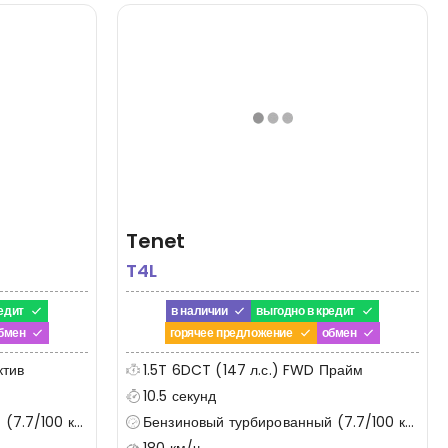
Tenet
T4L
едит
в наличии
выгодно в кредит
бмен
горячее предложение
обмен
ктив
1.5T 6DCT (147 л.с.) FWD Прайм
10.5 секунд
7.7/100 км)
Бензиновый турбированный (7.7/100 км)