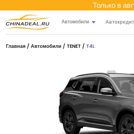
Только в
авг
Автомобили
Автокреди
Главная
Автомобили
TENET
T4L