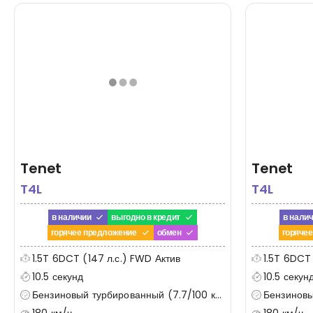
Tenet
Tenet
T4L
T4L
в наличии
выгодно в кредит
в нали
горячее предложение
обмен
горяче
1.5T 6DCT (147 л.с.) FWD Актив
1.5T 6DCT
10.5 секунд
10.5 секун
Бензиновый турбированный (7.7/100 км)
Бензиновый