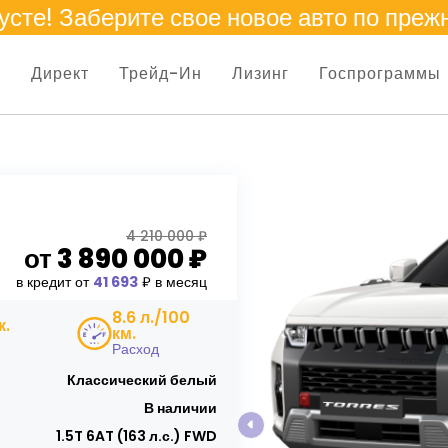
усте
! Заберите свое новое авто по преж
т
Директ
Трейд-Ин
Лизинг
Госпрограммы
4 210 000 ₽
от
3 890 000
₽
в кредит от
41 693
₽ в месяц
8.6 л./100
к.
км.
Расход
Классический белый
В наличии
1.5T 6AT (163 л.с.) FWD