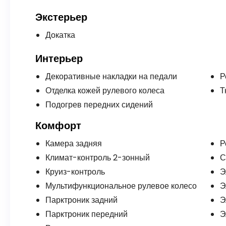
Экстерьер
Докатка
Интерьер
Декоративные накладки на педали
Р
Отделка кожей рулевого колеса
Т
Подогрев передних сидений
Комфорт
Камера задняя
Р
Климат-контроль 2-зонный
С
Круиз-контроль
Э
Мультифункциональное рулевое колесо
Э
Парктроник задний
Э
Парктроник передний
Э