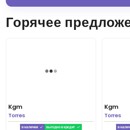
Горячее предлож
Kgm
Kgm
Torres
Torres
в наличии
выгодно в кредит
в нали