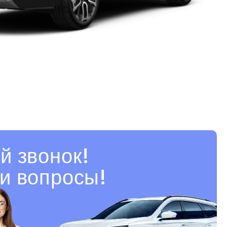
й звонок!
и вопросы!