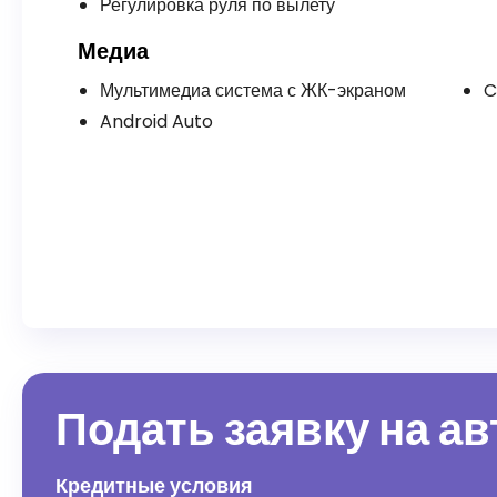
Регулировка руля по вылету
Медиа
Мультимедиа система с ЖК-экраном
C
Android Auto
Подать заявку на а
Кредитные условия