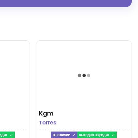
Kgm
Torres
едит
в наличии
выгодно в кредит