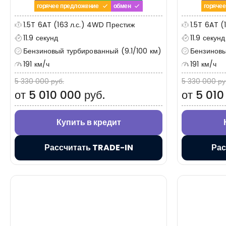
горячее предложение
обмен
горяче
1.5T 6AT (163 л.с.) 4WD Престиж
1.5T 6AT 
11.9 секунд
11.9 секунд
Бензиновый турбированный (9.1/100 км)
Бензиновы
191 км/ч
191 км/ч
5 330 000 руб.
5 330 000 ру
от 5 010 000 руб.
от 5 010
Купить в кредит
Рассчитать TRADE-IN
Рас