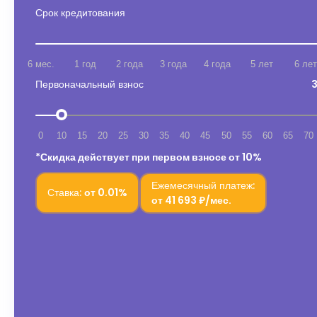
Срок кредитования
6 мес.
1 год
2 года
3 года
4 года
5 лет
6 лет
Первоначальный взнос
3
0
10
15
20
25
30
35
40
45
50
55
60
65
70
*Скидка действует при первом взносе от 10%
Ежемесячный платеж:
Ставка:
от
0.01%
от
41 693 ₽/мес.