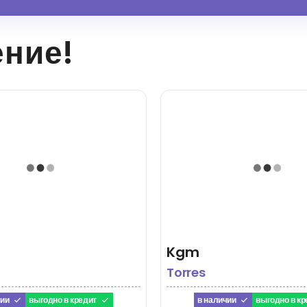
ение!
Kgm
Torres
чии
выгодно в кредит
в наличии
выгодно в кр