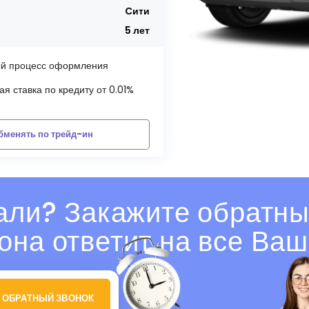
Cити
5 лет
й процесс оформления
я ставка по кредиту от 0.01%
бменять по трейд-ин
али? Закажите обратны
она ответит на все Ваш
 ОБРАТНЫЙ ЗВОНОК