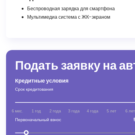
Беспроводная зарядка для смартфона
Мультимедиа система с ЖК-экраном
Подать заявку на а
Кредитные условия
Срок кредитования
6 мес.
1 год
2 года
3 года
4 года
5 лет
6 лет
Первоначальный взнос