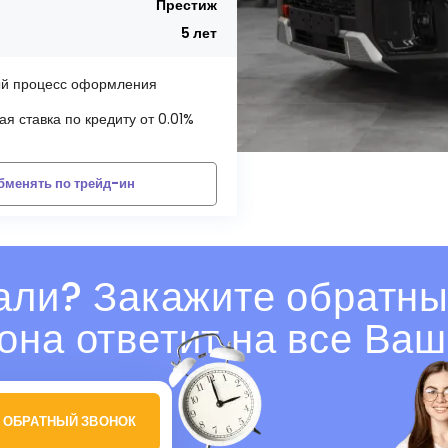
Престиж
5 лет
й процесс оформления
я ставка по кредиту от 0.01%
бменять по трейд-ин
али? Закажите обратны
она ответит на все Ваш
 ОБРАТНЫЙ ЗВОНОК