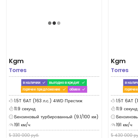
Kgm
Kgm
Torres
Torres
в наличии
выгодно в кредит
в нали
горячее предложение
обмен
горяче
1.5T 6AT (163 л.с.) 4WD Престиж
1.5T 6AT 
11.9 секунд
11.9 секунд
Бензиновый турбированный (9.1/100 км)
Бензиновы
191 км/ч
191 км/ч
5 330 000 руб.
5 430 000 ру