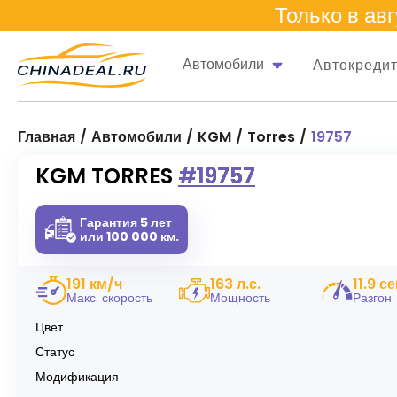
Только в
авг
Автомобили
Автокреди
Главная
Автомобили
KGM
Torres
19757
KGM TORRES #19757
Гарантия 5 лет
или 100 000 км.
191 км/ч
163 л.с.
11.9 се
Макс. скорость
Мощность
Разгон
Цвет
Статус
Модификация