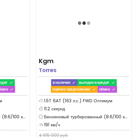
Kgm
Torres
едит
в наличии
выгодно в кредит
бмен
горячее предложение
обмен
и
1.5T 6AT (163 л.с.) FWD Оптимум
11.2 секунд
8.6/100 км)
Бензиновый турбированный (8.6/100 км)
191 км/ч
4 615 000 руб.