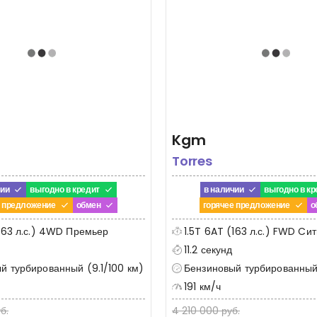
Kgm
Torres
чии
выгодно в кредит
в наличии
выгодно в кр
е предложение
обмен
горячее предложение
о
(163 л.с.) 4WD Премьер
1.5T 6AT (163 л.с.) FWD Cит
11.2 секунд
й турбированный (9.1/100 км)
Бензиновый турбированный (
191 км/ч
б.
4 210 000 руб.