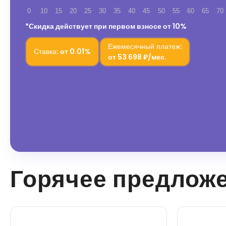
0
10
15
20
25
30
35
40
45
50
55
60
65
70
*Скидка действует при первом взносе от 10%
Ежемесячный платеж:
Ставка:
от
0.01%
от
53 698 ₽/мес.
Горячее предлож