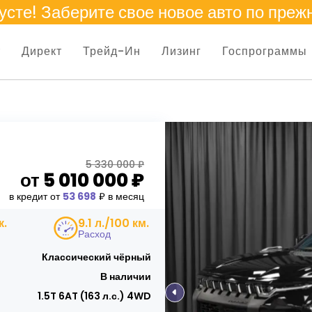
усте
! Заберите свое новое авто по преж
т
Директ
Трейд-Ин
Лизинг
Госпрограммы
5 330 000 ₽
от
5 010 000
₽
в кредит от
53 698
₽ в месяц
к.
9.1 л./100 км.
Расход
Классический чёрный
В наличии
1.5T 6AT (163 л.с.) 4WD