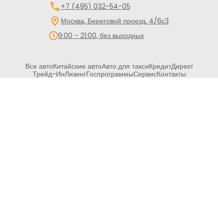
+7 (495) 032-54-05
Москва, Береговой проезд, 4/6с3
9:00 - 21:00, без выходных
Все авто
Китайские авто
Авто для такси
Кредит
Директ
Трейд-Ин
Лизинг
Госпрограммы
Сервис
Контакты
Обращаем Ваше внимание на то, что данный сайт носит
исключительно информационный характер и ни при каких
условиях не является публичной офертой, определяемой
положениями статьи 437 Гражданского кодекса Российской
Федерации. Все цены указаны с учетом максимальной
скидки на авто и при условии покупки в кредит и включают в
себя обязательные страховые продукты, которые
согласовываются и оплачиваются отдельно.
ООО «ПРЕМИУМ РЕКЛАМА» ИНН: 5263108187 КПП: