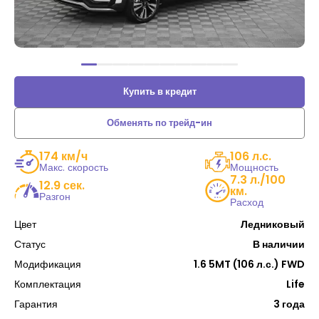
Купить в кредит
Обменять по трейд-ин
174 км/ч
106 л.с.
Макс. скорость
Мощность
7.3 л./100
12.9 сек.
км.
Разгон
Расход
Цвет
Ледниковый
Статус
В наличии
Модификация
1.6 5MT (106 л.с.) FWD
Комплектация
Life
Гарантия
3 года