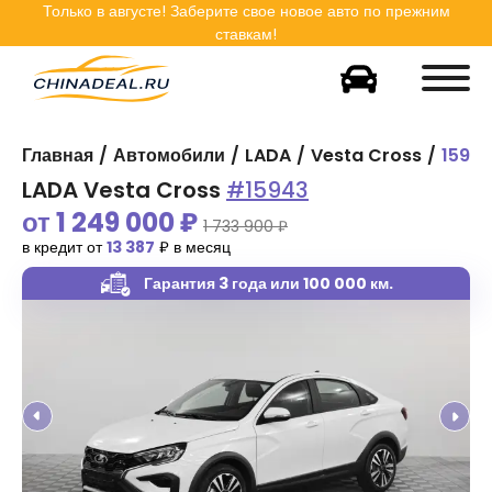
Только в
августе
! Заберите свое новое авто по прежним
ставкам!
Главная
Автомобили
LADA
Vesta Cross
1594
LADA Vesta Cross
#15943
от
1 249 000
₽
1 733 900 ₽
в кредит от
13 387
₽ в месяц
Гарантия 3 года
или 100 000 км.