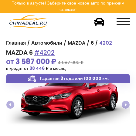
Только в
августе
! Заберите свое новое авто по прежним
ставкам!
Главная
Автомобили
MAZDA
6
4202
MAZDA 6
#4202
от
3 587 000
₽
4 087 000 ₽
в кредит от
38 446
₽ в месяц
Гарантия 3 года
или 100 000 км.