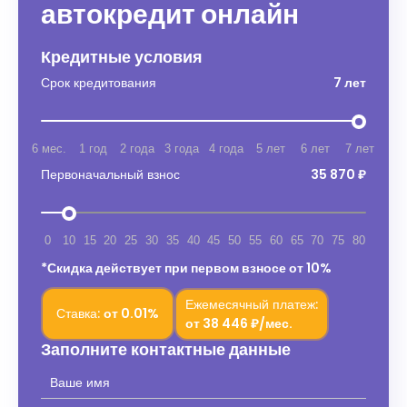
автокредит онлайн
Кредитные условия
Срок кредитования
7 лет
6 мес.
1 год
2 года
3 года
4 года
5 лет
6 лет
7 лет
Первоначальный взнос
35 870 ₽
0
10
15
20
25
30
35
40
45
50
55
60
65
70
75
80
*Скидка действует при первом взносе от 10%
Ежемесячный платеж:
Ставка:
от
0.01%
от
38 446 ₽/мес.
Заполните контактные данные