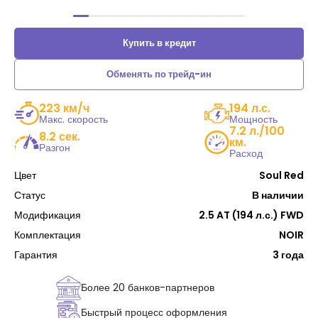
Купить в кредит
Обменять по трейд-ин
223 км/ч
194 л.с.
Макс. скорость
Мощность
7.2 л./100
8.2 сек.
км.
Разгон
Расход
Цвет
Soul Red
Статус
В наличии
Модификация
2.5 AT (194 л.с.) FWD
Комплектация
NOIR
Гарантия
3 года
Более 20 банков-партнеров
Быстрый процесс оформления