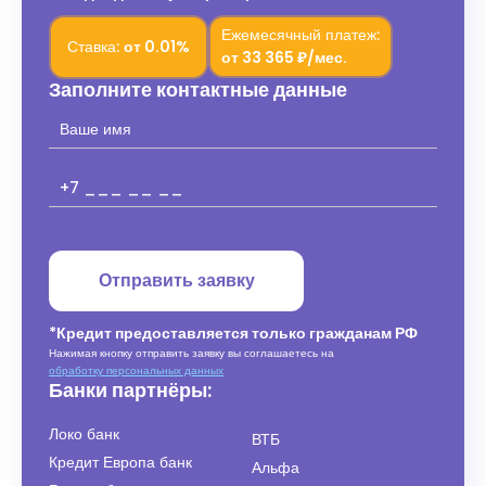
Ежемесячный платеж:
Ставка:
от
0.01%
от
33 365 ₽/мес.
Заполните контактные данные
Отправить заявку
*Кредит предоставляется только гражданам РФ
Нажимая кнопку отправить заявку вы соглашаетесь на
обработку персональных данных
Банки партнёры:
Локо банк
ВТБ
Кредит Европа банк
Альфа