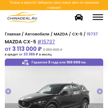
Только в
августе
! Заберите свое новое авто по прежним
ставкам!
Главная
Автомобили
MAZDA
CX-5
15737
MAZDA CX-5
#15737
от
3 113 000
₽
3 259 000 ₽
в кредит от
33 365
₽ в месяц
Гарантия 3 года
или 100 000 км.