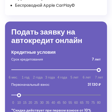
Беспроводной Apple CarPlay©
Подать заявку на
автокредит онлайн
Кредитные условия
Срок кредитования
7 лет
6 мес.
1 год
2 года
3 года
4 года
5 лет
6 лет
7 лет
Первоначальный взнос
31 130 ₽
0
10
15
20
25
30
35
40
45
50
55
60
65
70
75
80
*Скидка действует при первом взносе от 10%