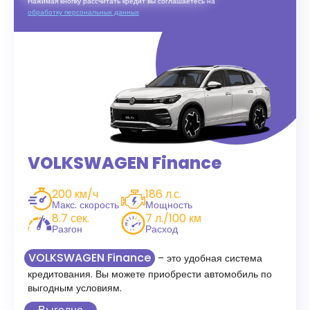
Нажимая кнопку рассчитать кредит вы соглашаетесь на
обработку персональных данных
VOLKSWAGEN Finance
200 км/ч
186 л.с.
Макс. скорость
Мощность
8.7 сек.
7 л./100 км
Разгон
Расход
VOLKSWAGEN Finance
– это удобная система
кредитования. Вы можете приобрести автомобиль по
выгодным условиям.