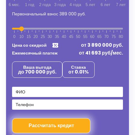
6 мес.
1 год
2 года
3 года
4 года
5 лет
6 лет
7 лет
Первоначальный взнос
389 000 руб.
0
10
15
20
25
30
35
40
45
50
55
60
65
70
75
80
от
3 890 000
руб.
Цена со скидкой
от
41 693
руб/мес.
Ежемесячный платеж
Ваша выгода
Ставка
до 700 000 руб.
от 0.01%
Рассчитать кредит