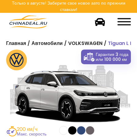
Только в
августе
! Заберите свое новое авто по прежним
ставкам!
Главная
Автомобили
VOLKSWAGEN
Tiguan L Pr
Гарантия 3 года
или 100 000 км
200 км/ч
Макс. скорость