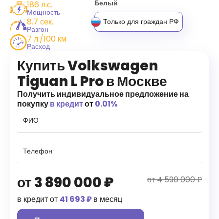
Белый
186 л.с.
Мощность
8.7 сек.
Только для граждан РФ
Разгон
7 л./100 км
Расход
Купить Volkswagen
Tiguan L Pro в Москве
Получить индивидуальное предложение на
покупку
в кредит
от
0.01%
от
3 890 000
₽
от 4 590 000 ₽
в кредит от
41 693 ₽
в месяц